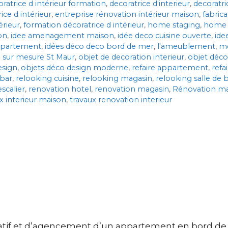
ratrice d intérieur formation
,
decoratrice d'interieur
,
decoratric
ice d intérieur
,
entreprise rénovation intérieur maison
,
fabric
érieur
,
formation décoratrice d intérieur
,
home staging
,
home 
on
,
idee amenagement maison
,
idée deco cuisine ouverte
,
ide
appartement
,
idées déco deco bord de mer
,
l'ameublement
,
me
 sur mesure St Maur
,
objet de decoration interieur
,
objet déco
esign
,
objets déco design moderne
,
refaire appartement
,
refa
 bar
,
relooking cuisine
,
relooking magasin
,
relooking salle de 
scalier
,
renovation hotel
,
renovation magasin
,
Rénovation m
x interieur maison
,
travaux renovation interieur
ratif et d’agencement d’un appartement en bord de 