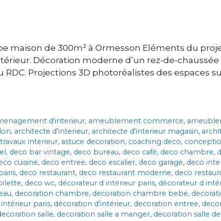
be maison de 300m² à Ormesson Eléments du projet
 intérieur. Décoration moderne d’un rez-de-chaussé
RDC. Projections 3D photoréalistes des espaces sui
menagement d'interieur
,
ameublement commerce
,
ameuble
lon
,
architecte d'interieur
,
architecte d'interieur magasin
,
archi
 travaux interieur
,
astuce decoration
,
coaching deco
,
concepti
el
,
deco bar vintage
,
deco bureau
,
deco café
,
deco chambre
,
eco cuisine
,
deco entree
,
deco escalier
,
deco garage
,
deco int
paris
,
deco restaurant
,
deco restaurant moderne
,
deco restaur
oilette
,
deco wc
,
décorateur d intérieur paris
,
décorateur d inté
eau
,
decoration chambre
,
decoration chambre bebe
,
decorat
intérieur paris
,
décoration d'intérieur
,
decoration entree
,
decor
decoration salle
,
decoration salle a manger
,
decoration salle de