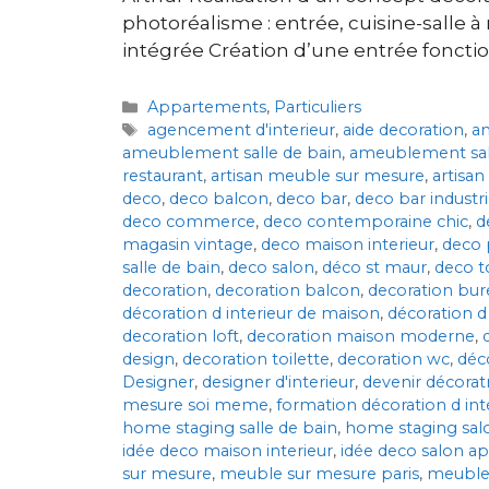
photoréalisme : entrée, cuisine-salle 
intégrée Création d’une entrée foncti
Appartements
,
Particuliers
agencement d'interieur
,
aide decoration
,
a
ameublement salle de bain
,
ameublement sa
restaurant
,
artisan meuble sur mesure
,
artisan
deco
,
deco balcon
,
deco bar
,
deco bar industri
deco commerce
,
deco contemporaine chic
,
d
magasin vintage
,
deco maison interieur
,
deco 
salle de bain
,
deco salon
,
déco st maur
,
deco t
decoration
,
decoration balcon
,
decoration bur
décoration d interieur de maison
,
décoration d 
decoration loft
,
decoration maison moderne
,
design
,
decoration toilette
,
decoration wc
,
déco
Designer
,
designer d'interieur
,
devenir décoratr
mesure soi meme
,
formation décoration d int
home staging salle de bain
,
home staging sal
idée deco maison interieur
,
idée deco salon 
sur mesure
,
meuble sur mesure paris
,
meuble