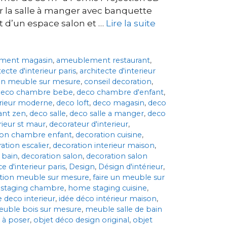
ur la salle à manger avec banquette
t d’un espace salon et …
Lire la suite
ment magasin
,
ameublement restaurant
,
tecte d'interieur paris
,
architecte d'interieur
on meuble sur mesure
,
conseil decoration
,
deco chambre bebe
,
deco chambre d'enfant
,
erieur moderne
,
deco loft
,
deco magasin
,
deco
ant zen
,
deco salle
,
deco salle a manger
,
deco
rieur st maur
,
decorateur d'interieur
,
ion chambre enfant
,
decoration cuisine
,
ation escalier
,
decoration interieur maison
,
 bain
,
decoration salon
,
decoration salon
e d'interieur paris
,
Design
,
Désign d'intérieur
,
ation meuble sur mesure
,
faire un meuble sur
staging chambre
,
home staging cuisine
,
e deco interieur
,
idée déco intérieur maison
,
uble bois sur mesure
,
meuble salle de bain
 à poser
,
objet déco design original
,
objet