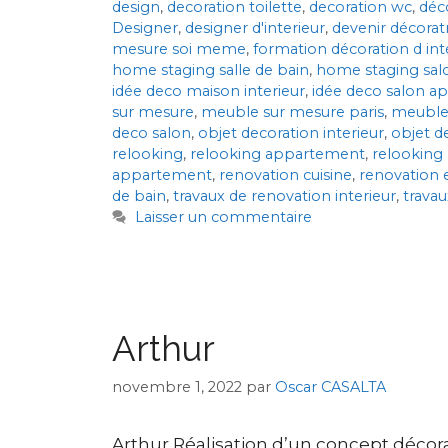
design
,
decoration toilette
,
decoration wc
,
déco
Designer
,
designer d'interieur
,
devenir décoratr
mesure soi meme
,
formation décoration d int
home staging salle de bain
,
home staging sal
idée deco maison interieur
,
idée deco salon 
sur mesure
,
meuble sur mesure paris
,
meuble
deco salon
,
objet decoration interieur
,
objet d
relooking
,
relooking appartement
,
relooking
appartement
,
renovation cuisine
,
renovation e
de bain
,
travaux de renovation interieur
,
travau
Laisser un commentaire
Arthur
novembre 1, 2022
par
Oscar CASALTA
Arthur Réalisation d’un concept déco