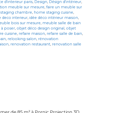
e d'interieur paris
,
Design
,
Désign d'intérieur
,
ation meuble sur mesure
,
faire un meuble sur
staging chambre
,
home staging cuisine
,
e deco interieur
,
idée déco intérieur maison
,
uble bois sur mesure
,
meuble salle de bain
 à poser
,
objet déco design original
,
objet
ire cuisine
,
refaire maison
,
refaire salle de bain
,
bain
,
relooking salon
,
rénovation
aison
,
renovation restaurant
,
renovation salle
mer de 85 m² à Pornic Projection 3D