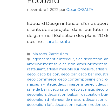
Edouard
novembre 1, 2022
par
Oscar CASALTA
Edouard Design intérieur d’une super
clients de se projeter dans leur futur
de gamme. Réalisation des plans 2D du 
cuisine …
Lire la suite
Maisons
,
Particuliers
agencement d'interieur
,
aide decoration
,
a
ameublement salle de bain
,
ameublement sa
restaurant
,
artisan meuble sur mesure
,
artisan
deco
,
deco balcon
,
deco bar
,
deco bar industri
deco commerce
,
deco contemporaine chic
,
d
magasin vintage
,
deco maison interieur
,
deco 
salle de bain
,
deco salon
,
déco st maur
,
deco t
decoration
,
decoration balcon
,
decoration bur
décoration d interieur de maison
,
décoration d 
decoration loft
,
decoration maison moderne
,