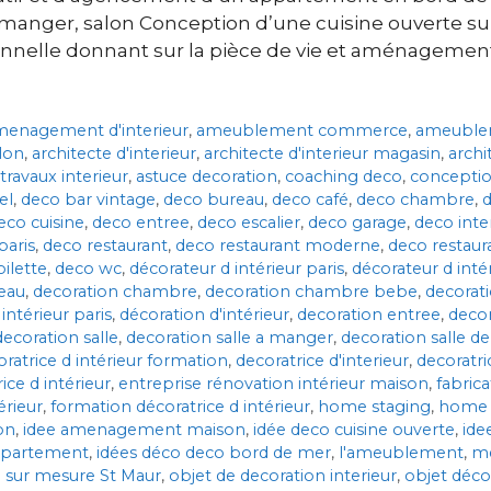
à manger, salon Conception d’une cuisine ouverte s
onnelle donnant sur la pièce de vie et aménagemen
menagement d'interieur
,
ameublement commerce
,
ameuble
lon
,
architecte d'interieur
,
architecte d'interieur magasin
,
archi
 travaux interieur
,
astuce decoration
,
coaching deco
,
concepti
el
,
deco bar vintage
,
deco bureau
,
deco café
,
deco chambre
,
eco cuisine
,
deco entree
,
deco escalier
,
deco garage
,
deco int
paris
,
deco restaurant
,
deco restaurant moderne
,
deco restaur
oilette
,
deco wc
,
décorateur d intérieur paris
,
décorateur d inté
eau
,
decoration chambre
,
decoration chambre bebe
,
decorat
intérieur paris
,
décoration d'intérieur
,
decoration entree
,
decor
decoration salle
,
decoration salle a manger
,
decoration salle de
ratrice d intérieur formation
,
decoratrice d'interieur
,
decoratric
ice d intérieur
,
entreprise rénovation intérieur maison
,
fabric
érieur
,
formation décoratrice d intérieur
,
home staging
,
home 
on
,
idee amenagement maison
,
idée deco cuisine ouverte
,
ide
appartement
,
idées déco deco bord de mer
,
l'ameublement
,
me
 sur mesure St Maur
,
objet de decoration interieur
,
objet déco