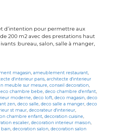
 d’intention pour permettre aux
e de 200 m2 avec des prestations haut
vants :bureau, salon, salle à manger,
ment magasin
,
ameublement restaurant
,
tecte d'interieur paris
,
architecte d'interieur
on meuble sur mesure
,
conseil decoration
,
deco chambre bebe
,
deco chambre d'enfant
,
erieur moderne
,
deco loft
,
deco magasin
,
deco
ant zen
,
deco salle
,
deco salle a manger
,
deco
rieur st maur
,
decorateur d'interieur
,
ion chambre enfant
,
decoration cuisine
,
ation escalier
,
decoration interieur maison
,
 bain
,
decoration salon
,
decoration salon